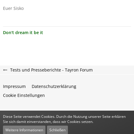
Euer Sisko
Don't dream it be it
Tests und Presseberichte - Tayron Forum
Impressum
Datenschutzerklärung
Cookie Einstellungen
Diese Seite verwendet Cookies. Durch die Nutzung unserer Seite erklären
Community-Software:
WoltLab Suite™
Sie sich damit einverstanden, dass wir Cookies setzen.
Stil:
Classic
von
cls-design
Weitere Informationen
Schließen