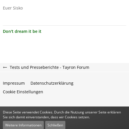
Euer Sisko
Don't dream it be it
Tests und Presseberichte - Tayron Forum
Impressum
Datenschutzerklärung
Cookie Einstellungen
Diese Seite verwendet Cookies. Durch die Nutzung unserer Seite erklären
Community-Software:
WoltLab Suite™
Sie sich damit einverstanden, dass wir Cookies setzen.
Stil:
Classic
von
cls-design
Weitere Informationen
Schließen