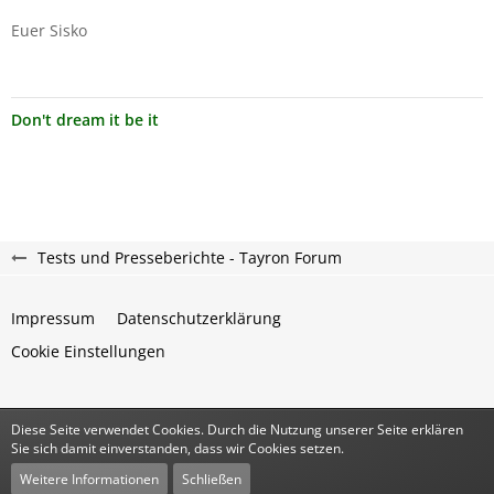
Euer Sisko
Don't dream it be it
Tests und Presseberichte - Tayron Forum
Impressum
Datenschutzerklärung
Cookie Einstellungen
Diese Seite verwendet Cookies. Durch die Nutzung unserer Seite erklären
Community-Software:
WoltLab Suite™
Sie sich damit einverstanden, dass wir Cookies setzen.
Stil:
Classic
von
cls-design
Weitere Informationen
Schließen