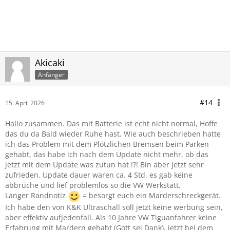
Akicaki
Anfänger
#14
15. April 2026
Hallo zusammen. Das mit Batterie ist echt nicht normal, Hoffe
das du da Bald wieder Ruhe hast. Wie auch beschrieben hatte
ich das Problem mit dem Plötzlichen Bremsen beim Parken
gehabt, das habe ich nach dem Update nicht mehr, ob das
jetzt mit dem Update was zutun hat !?! Bin aber jetzt sehr
zufrieden. Update dauer waren ca. 4 Std. es gab keine
abbrüche und lief problemlos so die VW Werkstatt.
Langer Randnotiz
= besorgt euch ein Marderschreckgerät.
Ich habe den von K&K Ultraschall soll jetzt keine werbung sein,
aber effektiv aufjedenfall. Als 10 Jahre VW Tiguanfahrer keine
Erfahrung mit Mardern gehabt (Gott sei Dank), jetzt bei dem