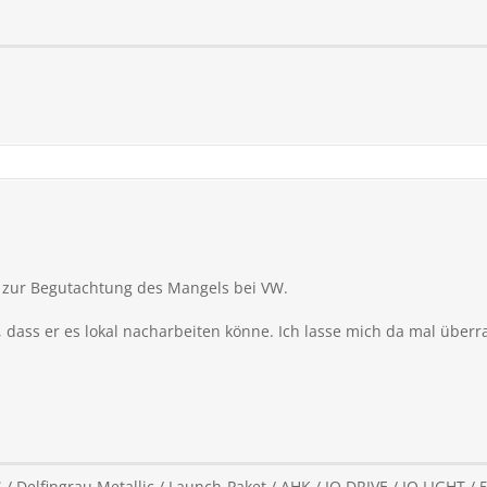
in zur Begutachtung des Mangels bei VW.
 dass er es lokal nacharbeiten könne. Ich lasse mich da mal überr
/ Delfingrau Metallic / Launch-Paket / AHK / IQ.DRIVE / IQ.LIGHT / 5-