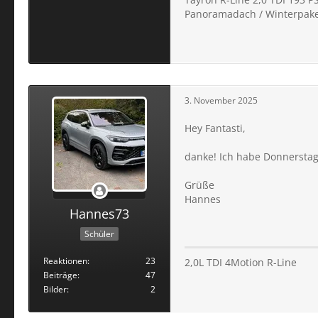
Panoramadach / Winterpaket
3. November 2025
Hey Fantasti,
danke! Ich habe Donnerstag
Grüße
Hannes
Hannes73
Schüler
Reaktionen
23
2,0L TDI 4Motion R-Line
Beiträge
47
Bilder
2