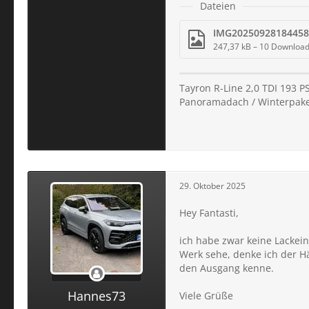
Dateien
IMG20250928184458
247,37 kB – 10 Downloa
Tayron R-Line 2,0 TDI 193 PS 
Panoramadach / Winterpaket
29. Oktober 2025
Hey Fantasti,
ich habe zwar keine Lackei
Werk sehe, denke ich der H
den Ausgang kenne.
Hannes73
Viele Grüße