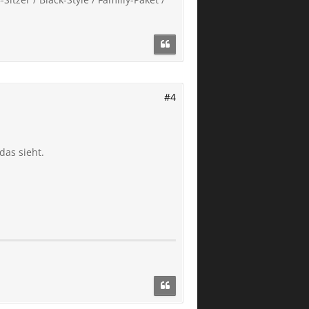
#4
das sieht.