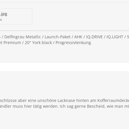
.jpg
ds
/ Delfingrau Metallic / Launch-Paket / AHK / IQ.DRIVE / IQ.LIGHT / 5-
 Premium / 20" York black / Progressivlenkung
nschlüsse aber eine unschöne Lacknase hinten am Kofferraumdeckel
ändler muss hier tätig werden. Ich sag gerne Bescheid, wie man m