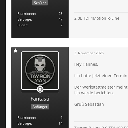
Schüler
Reaktionen
23
2,0L TDI 4Motion R-Line
Beiträge
47
Bilder
2
3. November 2025
Hey Hannes,
ich hatte jetzt einen Term
Der Werkstattmeister meint,
Ich werde berichten.
Fantasti
Gruß Sebastian
Anfänger
Reaktionen
6
Beiträge
14
Tayron R-Line 2,0 TDI 193 PS 