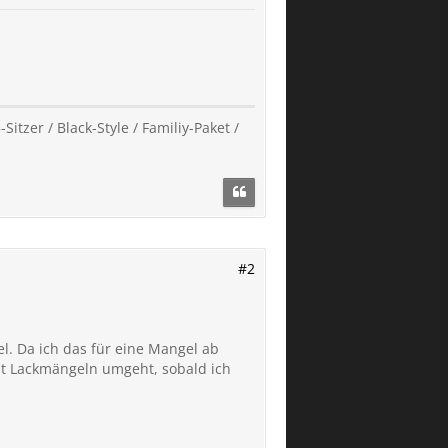
Sitzer / Black-Style / Familiy-Paket /
#2
. Da ich das für eine Mangel ab
it Lackmängeln umgeht, sobald ich