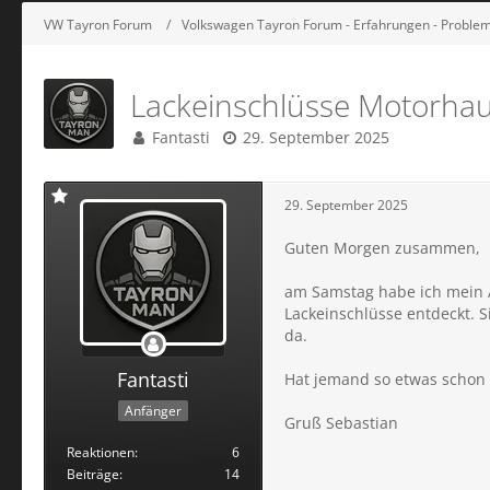
VW Tayron Forum
Volkswagen Tayron Forum - Erfahrungen - Probleme
Lackeinschlüsse Motorha
Fantasti
29. September 2025
29. September 2025
Guten Morgen zusammen,
am Samstag habe ich mein 
Lackeinschlüsse entdeckt. S
da.
Fantasti
Hat jemand so etwas schon 
Anfänger
Gruß Sebastian
Reaktionen
6
Beiträge
14