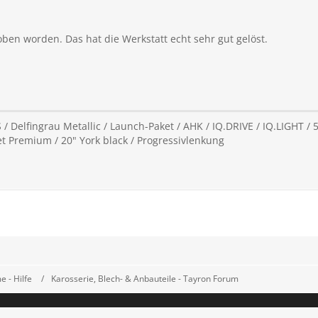
hoben worden. Das hat die Werkstatt echt sehr gut gelöst.
/ Delfingrau Metallic / Launch-Paket / AHK / IQ.DRIVE / IQ.LIGHT / 5-
 Premium / 20" York black / Progressivlenkung
 - Hilfe
Karosserie, Blech- & Anbauteile - Tayron Forum