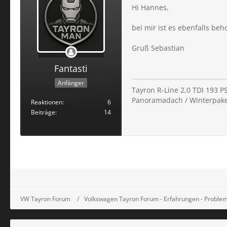
Hi Hannes,
bei mir ist es ebenfalls be
Gruß Sebastian
Fantasti
Anfänger
Tayron R-Line 2,0 TDI 193 PS 
Panoramadach / Winterpaket
Reaktionen
6
Beiträge
14
VW Tayron Forum
Volkswagen Tayron Forum - Erfahrungen - Probleme