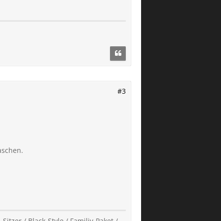
#3
aschen.
Sitzer / Black-Style / Familiy-Paket /