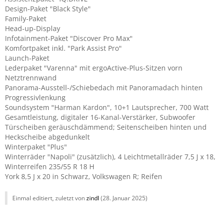
Design-Paket "Black Style"
Family-Paket
Head-up-Display
Infotainment-Paket "Discover Pro Max"
Komfortpaket inkl. "Park Assist Pro"
Launch-Paket
Lederpaket "Varenna" mit ergoActive-Plus-Sitzen vorn
Netztrennwand
Panorama-Ausstell-/Schiebedach mit Panoramadach hinten
Progressivlenkung
Soundsystem "Harman Kardon", 10+1 Lautsprecher, 700 Watt
Gesamtleistung, digitaler 16-Kanal-Verstärker, Subwoofer
Türscheiben geräuschdämmend; Seitenscheiben hinten und
Heckscheibe abgedunkelt
Winterpaket "Plus"
Winterräder "Napoli" (zusätzlich), 4 Leichtmetallräder 7,5 J x 18,
Winterreifen 235/55 R 18 H
York 8,5 J x 20 in Schwarz, Volkswagen R; Reifen
Einmal editiert, zuletzt von
zindl
(
28. Januar 2025
)