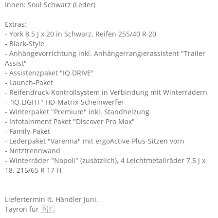
Innen: Soul Schwarz (Leder)
Extras:
- York 8,5 J x 20 in Schwarz, Reifen 255/40 R 20
- Black-Style
- Anhängevorrichtung inkl. Anhängerrangierassistent "Trailer
Assist"
- Assistenzpaket "IQ.DRIVE"
- Launch-Paket
- Reifendruck-Kontrollsystem in Verbindung mit Winterrädern
- "IQ.LIGHT" HD-Matrix-Scheinwerfer
- Winterpaket "Premium" inkl. Standheizung
- Infotainment Paket "Discover Pro Max"
- Family-Paket
- Lederpaket "Varenna" mit ergoActive-Plus-Sitzen vorn
- Netztrennwand
- Winterräder "Napoli" (zusätzlich), 4 Leichtmetallräder 7,5 J x
18, 215/65 R 17 H
Liefertermin lt. Händler Juni.
Tayron für 🇩🇪