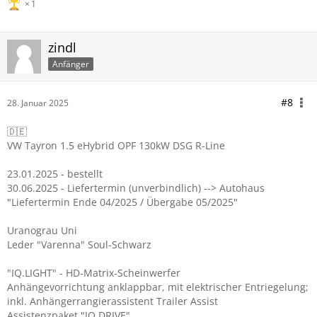
1
zindl
Anfänger
#8
28. Januar 2025
🇩🇪
VW Tayron 1.5 eHybrid OPF 130kW DSG R-Line
23.01.2025 - bestellt
30.06.2025 - Liefertermin (unverbindlich) --> Autohaus
"Liefertermin Ende 04/2025 / Übergabe 05/2025"
Uranograu Uni
Leder "Varenna" Soul-Schwarz
"IQ.LIGHT" - HD-Matrix-Scheinwerfer
Anhängevorrichtung anklappbar, mit elektrischer Entriegelung;
inkl. Anhängerrangierassistent Trailer Assist
Assistenzpaket "IQ.DRIVE"