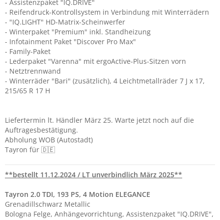
- Assistenzpaket "IQ.DRIVE"
- Reifendruck-Kontrollsystem in Verbindung mit Winterrädern
- "IQ.LIGHT" HD-Matrix-Scheinwerfer
- Winterpaket "Premium" inkl. Standheizung
- Infotainment Paket "Discover Pro Max"
- Family-Paket
- Lederpaket "Varenna" mit ergoActive-Plus-Sitzen vorn
- Netztrennwand
- Winterräder "Bari" (zusätzlich), 4 Leichtmetallräder 7 J x 17,
215/65 R 17 H
Liefertermin lt. Händler März 25. Warte jetzt noch auf die
Auftragesbestätigung.
Abholung WOB (Autostadt)
Tayron für 🇩🇪
**bestellt 11.12.2024 / LT unverbindlich März 2025**
Tayron 2.0 TDI, 193 PS, 4 Motion ELEGANCE
Grenadillschwarz Metallic
Bologna Felge,
Anhängevorrichtung,
Assistenzpaket "IQ.DRIVE",