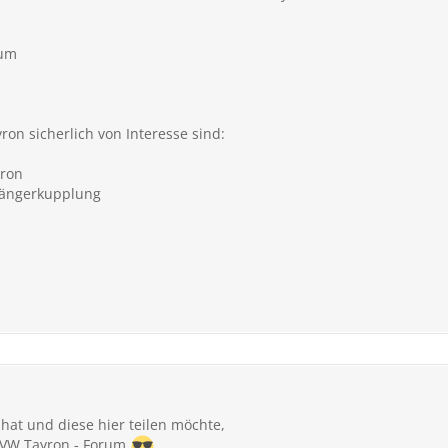
rum
ron
sicherlich von Interesse sind:
ron
ängerkupplung
hat und diese hier teilen möchte,
s VW Tayron - Forum