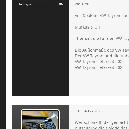
werden.
Beiträge
106
Viel Spaß im VW Tayron Fo
Markus & Oli
Themen, die für den VW
Tay
Die Außenmaße des VW
Tay
Der VW
Tayron
und die Anh
VW
Tayron
Lieferzeit 2024
VW
Tayron
Lieferzeit 2025
13. Oktober 2025
Wer schöne Bilder gemacht 
nutzt gerne die Galerie de