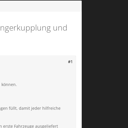
hängerkupplung und
#1
u können.
n füllt, damit jeder hilfreiche
 erste Fahrzeuge ausgeliefert