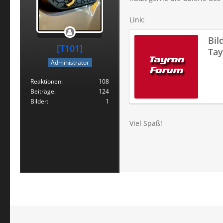
Link:
Bil
[T101]
Ta
Administrator
Reaktionen
108
Beiträge
124
Bilder
1
Viel Spaß!