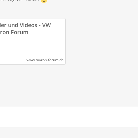
der und Videos - VW
yron Forum
www.tayron-forum.de