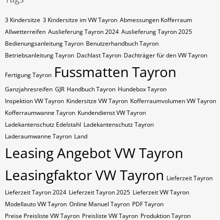
3 Kindersitze
3 Kindersitze im VW Tayron
Abmessungen Kofferraum
Allwetterreifen
Auslieferung Tayron 2024
Auslieferung Tayron 2025
Bedienungsanleitung Tayron
Benutzerhandbuch Tayron
Betriebsanleitung Tayron
Dachlast Tayron
Dachträger für den VW Tayron
Fussmatten Tayron
Fertigung Tayron
Ganzjahresreifen
GJR
Handbuch Tayron
Hundebox Tayron
Inspektion VW Tayron
Kindersitze VW Tayron
Kofferraumvolumen VW Tayron
Kofferraumwanne Tayron
Kundendienst VW Tayron
Ladekantenschutz Edelstahl
Ladekantenschutz Tayron
Laderaumwanne Tayron
Land
Leasing Angebot VW Tayron
Leasingfaktor VW Tayron
Lieferzeit Tayron
Lieferzeit Tayron 2024
Lieferzeit Tayron 2025
Lieferzeit VW Tayron
Modellauto VW Tayron
Online Manuel Tayron
PDF Tayron
Preise Preisliste VW Tayron
Preisliste VW Tayron
Produktion Tayron