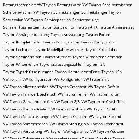
Rettungsdatenblatt VW Tayron
Rettungskarte VW Tayron
Scheibenwischer
Scheibenwischer VW​ Tayron
Schmutzfänger
Schmutzfänger Tayron
Serviceplan VW Tayron
Serviceposition
Servicestellung
Sommer Fussmatten Tayron
Spritmonitor
Tayron AHK
Tayron Anhängelast
Tayron Anhängerkupplung
Tayron Ausstattung
Tayron Forum
Tayron Kompletträder
Tayron Konfiguration
Tayron Konfigurator
Tayron Lochkreis
Tayron Modelljahreswechsel
Tayron Probefahrt
Tayron Sommerreifen
Tayron Stützlast
Tayron Winterkompletträder
Tayron Winterreifen
Tayron Zulassungszahlen
Tayron​​​​ TSN
Tayron​​​​ Typschlüsselnummer
Tayron​​​​​ Herstellerschlüsse
Tayron​​​​​ HSN
VW Forum
VW Konfiguration
VW Konfigurator
VW Probefahrt
VW Tayron Allwetterreifen
VW Tayron Crashtest
VW Tayron Defekt
VW Tayron Fahrwerk technisch
VW Tayron Fehler
VW Tayron Forum
VW Tayron Ganzjahresreifen
VW Tayron GJR
VW Tayron im Crash Test
VW Tayron Kompletträder
VW Tayron Lochkreis
VW Tayron NCAP
VW Tayron Neuzulassungen
VW Tayron Problem
VW Tayron Rückruf
VW Tayron Sommerreifen
VW Tayron Störung
VW Tayron Testbericht
VW Tayron Vorstellung
VW Tayron Werksgarantie
VW Tayron Youtube
VW Tayron Zulassungen
Waschanlagenmous Tayron
Waschen Tayron