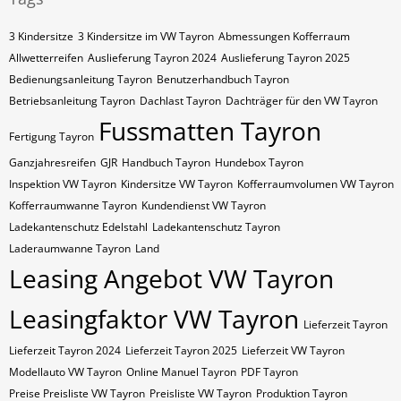
3 Kindersitze
3 Kindersitze im VW Tayron
Abmessungen Kofferraum
Allwetterreifen
Auslieferung Tayron 2024
Auslieferung Tayron 2025
Bedienungsanleitung Tayron
Benutzerhandbuch Tayron
Betriebsanleitung Tayron
Dachlast Tayron
Dachträger für den VW Tayron
Fussmatten Tayron
Fertigung Tayron
Ganzjahresreifen
GJR
Handbuch Tayron
Hundebox Tayron
Inspektion VW Tayron
Kindersitze VW Tayron
Kofferraumvolumen VW Tayron
Kofferraumwanne Tayron
Kundendienst VW Tayron
Ladekantenschutz Edelstahl
Ladekantenschutz Tayron
Laderaumwanne Tayron
Land
Leasing Angebot VW Tayron
Leasingfaktor VW Tayron
Lieferzeit Tayron
Lieferzeit Tayron 2024
Lieferzeit Tayron 2025
Lieferzeit VW Tayron
Modellauto VW Tayron
Online Manuel Tayron
PDF Tayron
Preise Preisliste VW Tayron
Preisliste VW Tayron
Produktion Tayron