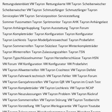
Rettungsdatenblatt VW Tayron
Rettungskarte VW Tayron
Scheibenwischer
Scheibenwischer VW​ Tayron
Schmutzfänger
Schmutzfänger Tayron
Serviceplan VW Tayron
Serviceposition
Servicestellung
Sommer Fussmatten Tayron
Spritmonitor
Tayron AHK
Tayron Anhängelast
Tayron Anhängerkupplung
Tayron Ausstattung
Tayron Forum
Tayron Kompletträder
Tayron Konfiguration
Tayron Konfigurator
Tayron Lochkreis
Tayron Modelljahreswechsel
Tayron Probefahrt
Tayron Sommerreifen
Tayron Stützlast
Tayron Winterkompletträder
Tayron Winterreifen
Tayron Zulassungszahlen
Tayron​​​​ TSN
Tayron​​​​ Typschlüsselnummer
Tayron​​​​​ Herstellerschlüsse
Tayron​​​​​ HSN
VW Forum
VW Konfiguration
VW Konfigurator
VW Probefahrt
VW Tayron Allwetterreifen
VW Tayron Crashtest
VW Tayron Defekt
VW Tayron Fahrwerk technisch
VW Tayron Fehler
VW Tayron Forum
VW Tayron Ganzjahresreifen
VW Tayron GJR
VW Tayron im Crash Test
VW Tayron Kompletträder
VW Tayron Lochkreis
VW Tayron NCAP
VW Tayron Neuzulassungen
VW Tayron Problem
VW Tayron Rückruf
VW Tayron Sommerreifen
VW Tayron Störung
VW Tayron Testbericht
VW Tayron Vorstellung
VW Tayron Werksgarantie
VW Tayron Youtube
VW Tayron Zulassungen
Waschanlagenmous Tayron
Waschen Tayron