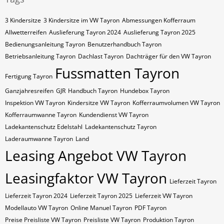
3 Kindersitze
3 Kindersitze im VW Tayron
Abmessungen Kofferraum
Allwetterreifen
Auslieferung Tayron 2024
Auslieferung Tayron 2025
Bedienungsanleitung Tayron
Benutzerhandbuch Tayron
Betriebsanleitung Tayron
Dachlast Tayron
Dachträger für den VW Tayron
Fussmatten Tayron
Fertigung Tayron
Ganzjahresreifen
GJR
Handbuch Tayron
Hundebox Tayron
Inspektion VW Tayron
Kindersitze VW Tayron
Kofferraumvolumen VW Tayron
Kofferraumwanne Tayron
Kundendienst VW Tayron
Ladekantenschutz Edelstahl
Ladekantenschutz Tayron
Laderaumwanne Tayron
Land
Leasing Angebot VW Tayron
Leasingfaktor VW Tayron
Lieferzeit Tayron
Lieferzeit Tayron 2024
Lieferzeit Tayron 2025
Lieferzeit VW Tayron
Modellauto VW Tayron
Online Manuel Tayron
PDF Tayron
Preise Preisliste VW Tayron
Preisliste VW Tayron
Produktion Tayron