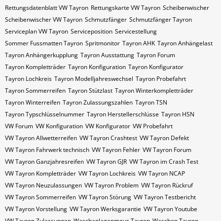
Rettungsdatenblatt VW Tayron
Rettungskarte VW Tayron
Scheibenwischer
Scheibenwischer VW​ Tayron
Schmutzfänger
Schmutzfänger Tayron
Serviceplan VW Tayron
Serviceposition
Servicestellung
Sommer Fussmatten Tayron
Spritmonitor
Tayron AHK
Tayron Anhängelast
Tayron Anhängerkupplung
Tayron Ausstattung
Tayron Forum
Tayron Kompletträder
Tayron Konfiguration
Tayron Konfigurator
Tayron Lochkreis
Tayron Modelljahreswechsel
Tayron Probefahrt
Tayron Sommerreifen
Tayron Stützlast
Tayron Winterkompletträder
Tayron Winterreifen
Tayron Zulassungszahlen
Tayron​​​​ TSN
Tayron​​​​ Typschlüsselnummer
Tayron​​​​​ Herstellerschlüsse
Tayron​​​​​ HSN
VW Forum
VW Konfiguration
VW Konfigurator
VW Probefahrt
VW Tayron Allwetterreifen
VW Tayron Crashtest
VW Tayron Defekt
VW Tayron Fahrwerk technisch
VW Tayron Fehler
VW Tayron Forum
VW Tayron Ganzjahresreifen
VW Tayron GJR
VW Tayron im Crash Test
VW Tayron Kompletträder
VW Tayron Lochkreis
VW Tayron NCAP
VW Tayron Neuzulassungen
VW Tayron Problem
VW Tayron Rückruf
VW Tayron Sommerreifen
VW Tayron Störung
VW Tayron Testbericht
VW Tayron Vorstellung
VW Tayron Werksgarantie
VW Tayron Youtube
VW Tayron Zulassungen
Waschanlagenmous Tayron
Waschen Tayron