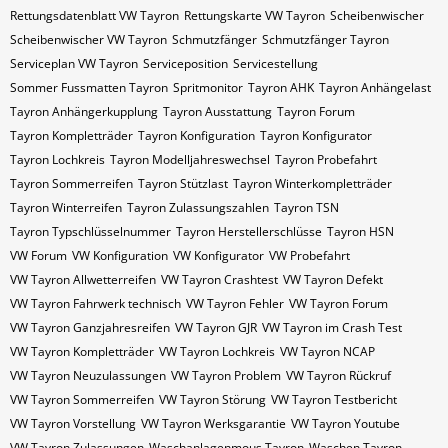
Rettungsdatenblatt VW Tayron
Rettungskarte VW Tayron
Scheibenwischer
Scheibenwischer VW​ Tayron
Schmutzfänger
Schmutzfänger Tayron
Serviceplan VW Tayron
Serviceposition
Servicestellung
Sommer Fussmatten Tayron
Spritmonitor
Tayron AHK
Tayron Anhängelast
Tayron Anhängerkupplung
Tayron Ausstattung
Tayron Forum
Tayron Kompletträder
Tayron Konfiguration
Tayron Konfigurator
Tayron Lochkreis
Tayron Modelljahreswechsel
Tayron Probefahrt
Tayron Sommerreifen
Tayron Stützlast
Tayron Winterkompletträder
Tayron Winterreifen
Tayron Zulassungszahlen
Tayron​​​​ TSN
Tayron​​​​ Typschlüsselnummer
Tayron​​​​​ Herstellerschlüsse
Tayron​​​​​ HSN
VW Forum
VW Konfiguration
VW Konfigurator
VW Probefahrt
VW Tayron Allwetterreifen
VW Tayron Crashtest
VW Tayron Defekt
VW Tayron Fahrwerk technisch
VW Tayron Fehler
VW Tayron Forum
VW Tayron Ganzjahresreifen
VW Tayron GJR
VW Tayron im Crash Test
VW Tayron Kompletträder
VW Tayron Lochkreis
VW Tayron NCAP
VW Tayron Neuzulassungen
VW Tayron Problem
VW Tayron Rückruf
VW Tayron Sommerreifen
VW Tayron Störung
VW Tayron Testbericht
VW Tayron Vorstellung
VW Tayron Werksgarantie
VW Tayron Youtube
VW Tayron Zulassungen
Waschanlagenmous Tayron
Waschen Tayron