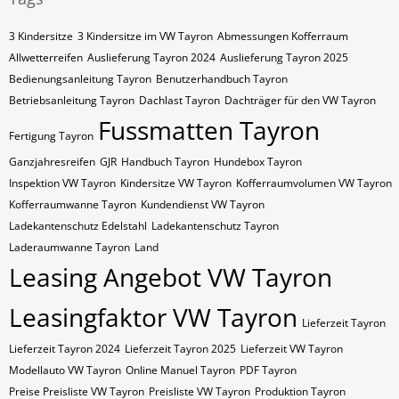
3 Kindersitze
3 Kindersitze im VW Tayron
Abmessungen Kofferraum
Allwetterreifen
Auslieferung Tayron 2024
Auslieferung Tayron 2025
Bedienungsanleitung Tayron
Benutzerhandbuch Tayron
Betriebsanleitung Tayron
Dachlast Tayron
Dachträger für den VW Tayron
Fussmatten Tayron
Fertigung Tayron
Ganzjahresreifen
GJR
Handbuch Tayron
Hundebox Tayron
Inspektion VW Tayron
Kindersitze VW Tayron
Kofferraumvolumen VW Tayron
Kofferraumwanne Tayron
Kundendienst VW Tayron
Ladekantenschutz Edelstahl
Ladekantenschutz Tayron
Laderaumwanne Tayron
Land
Leasing Angebot VW Tayron
Leasingfaktor VW Tayron
Lieferzeit Tayron
Lieferzeit Tayron 2024
Lieferzeit Tayron 2025
Lieferzeit VW Tayron
Modellauto VW Tayron
Online Manuel Tayron
PDF Tayron
Preise Preisliste VW Tayron
Preisliste VW Tayron
Produktion Tayron