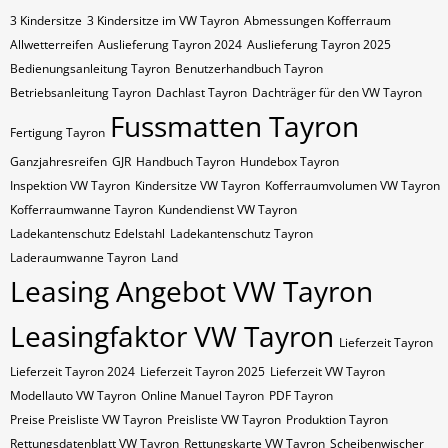
3 Kindersitze
3 Kindersitze im VW Tayron
Abmessungen Kofferraum
Allwetterreifen
Auslieferung Tayron 2024
Auslieferung Tayron 2025
Bedienungsanleitung Tayron
Benutzerhandbuch Tayron
Betriebsanleitung Tayron
Dachlast Tayron
Dachträger für den VW Tayron
Fussmatten Tayron
Fertigung Tayron
Ganzjahresreifen
GJR
Handbuch Tayron
Hundebox Tayron
Inspektion VW Tayron
Kindersitze VW Tayron
Kofferraumvolumen VW Tayron
Kofferraumwanne Tayron
Kundendienst VW Tayron
Ladekantenschutz Edelstahl
Ladekantenschutz Tayron
Laderaumwanne Tayron
Land
Leasing Angebot VW Tayron
Leasingfaktor VW Tayron
Lieferzeit Tayron
Lieferzeit Tayron 2024
Lieferzeit Tayron 2025
Lieferzeit VW Tayron
Modellauto VW Tayron
Online Manuel Tayron
PDF Tayron
Preise Preisliste VW Tayron
Preisliste VW Tayron
Produktion Tayron
Rettungsdatenblatt VW Tayron
Rettungskarte VW Tayron
Scheibenwischer