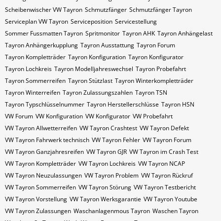
Scheibenwischer VW​ Tayron
Schmutzfänger
Schmutzfänger Tayron
Serviceplan VW Tayron
Serviceposition
Servicestellung
Sommer Fussmatten Tayron
Spritmonitor
Tayron AHK
Tayron Anhängelast
Tayron Anhängerkupplung
Tayron Ausstattung
Tayron Forum
Tayron Kompletträder
Tayron Konfiguration
Tayron Konfigurator
Tayron Lochkreis
Tayron Modelljahreswechsel
Tayron Probefahrt
Tayron Sommerreifen
Tayron Stützlast
Tayron Winterkompletträder
Tayron Winterreifen
Tayron Zulassungszahlen
Tayron​​​​ TSN
Tayron​​​​ Typschlüsselnummer
Tayron​​​​​ Herstellerschlüsse
Tayron​​​​​ HSN
VW Forum
VW Konfiguration
VW Konfigurator
VW Probefahrt
VW Tayron Allwetterreifen
VW Tayron Crashtest
VW Tayron Defekt
VW Tayron Fahrwerk technisch
VW Tayron Fehler
VW Tayron Forum
VW Tayron Ganzjahresreifen
VW Tayron GJR
VW Tayron im Crash Test
VW Tayron Kompletträder
VW Tayron Lochkreis
VW Tayron NCAP
VW Tayron Neuzulassungen
VW Tayron Problem
VW Tayron Rückruf
VW Tayron Sommerreifen
VW Tayron Störung
VW Tayron Testbericht
VW Tayron Vorstellung
VW Tayron Werksgarantie
VW Tayron Youtube
VW Tayron Zulassungen
Waschanlagenmous Tayron
Waschen Tayron