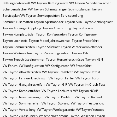
Rettungsdatenblatt VW Tayron
Rettungskarte VW Tayron
Scheibenwischer
Scheibenwischer VW​ Tayron
Schmutzfänger
Schmutzfänger Tayron
Serviceplan VW Tayron
Serviceposition
Servicestellung
Sommer Fussmatten Tayron
Spritmonitor
Tayron AHK
Tayron Anhängelast
Tayron Anhängerkupplung
Tayron Ausstattung
Tayron Forum
Tayron Kompletträder
Tayron Konfiguration
Tayron Konfigurator
Tayron Lochkreis
Tayron Modelljahreswechsel
Tayron Probefahrt
Tayron Sommerreifen
Tayron Stützlast
Tayron Winterkompletträder
Tayron Winterreifen
Tayron Zulassungszahlen
Tayron​​​​ TSN
Tayron​​​​ Typschlüsselnummer
Tayron​​​​​ Herstellerschlüsse
Tayron​​​​​ HSN
VW Forum
VW Konfiguration
VW Konfigurator
VW Probefahrt
VW Tayron Allwetterreifen
VW Tayron Crashtest
VW Tayron Defekt
VW Tayron Fahrwerk technisch
VW Tayron Fehler
VW Tayron Forum
VW Tayron Ganzjahresreifen
VW Tayron GJR
VW Tayron im Crash Test
VW Tayron Kompletträder
VW Tayron Lochkreis
VW Tayron NCAP
VW Tayron Neuzulassungen
VW Tayron Problem
VW Tayron Rückruf
VW Tayron Sommerreifen
VW Tayron Störung
VW Tayron Testbericht
VW Tayron Vorstellung
VW Tayron Werksgarantie
VW Tayron Youtube
VW Tayron Zulassungen
Waschanlagenmous Tayron
Waschen Tayron