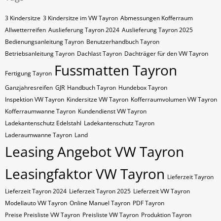
3 Kindersitze
3 Kindersitze im VW Tayron
Abmessungen Kofferraum
Allwetterreifen
Auslieferung Tayron 2024
Auslieferung Tayron 2025
Bedienungsanleitung Tayron
Benutzerhandbuch Tayron
Betriebsanleitung Tayron
Dachlast Tayron
Dachträger für den VW Tayron
Fussmatten Tayron
Fertigung Tayron
Ganzjahresreifen
GJR
Handbuch Tayron
Hundebox Tayron
Inspektion VW Tayron
Kindersitze VW Tayron
Kofferraumvolumen VW Tayron
Kofferraumwanne Tayron
Kundendienst VW Tayron
Ladekantenschutz Edelstahl
Ladekantenschutz Tayron
Laderaumwanne Tayron
Land
Leasing Angebot VW Tayron
Leasingfaktor VW Tayron
Lieferzeit Tayron
Lieferzeit Tayron 2024
Lieferzeit Tayron 2025
Lieferzeit VW Tayron
Modellauto VW Tayron
Online Manuel Tayron
PDF Tayron
Preise Preisliste VW Tayron
Preisliste VW Tayron
Produktion Tayron