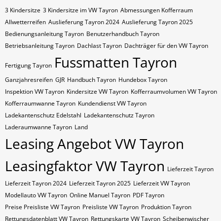
3 Kindersitze
3 Kindersitze im VW Tayron
Abmessungen Kofferraum
Allwetterreifen
Auslieferung Tayron 2024
Auslieferung Tayron 2025
Bedienungsanleitung Tayron
Benutzerhandbuch Tayron
Betriebsanleitung Tayron
Dachlast Tayron
Dachträger für den VW Tayron
Fussmatten Tayron
Fertigung Tayron
Ganzjahresreifen
GJR
Handbuch Tayron
Hundebox Tayron
Inspektion VW Tayron
Kindersitze VW Tayron
Kofferraumvolumen VW Tayron
Kofferraumwanne Tayron
Kundendienst VW Tayron
Ladekantenschutz Edelstahl
Ladekantenschutz Tayron
Laderaumwanne Tayron
Land
Leasing Angebot VW Tayron
Leasingfaktor VW Tayron
Lieferzeit Tayron
Lieferzeit Tayron 2024
Lieferzeit Tayron 2025
Lieferzeit VW Tayron
Modellauto VW Tayron
Online Manuel Tayron
PDF Tayron
Preise Preisliste VW Tayron
Preisliste VW Tayron
Produktion Tayron
Rettungsdatenblatt VW Tayron
Rettungskarte VW Tayron
Scheibenwischer