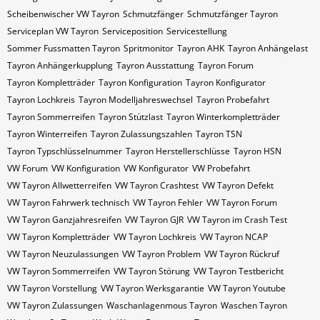
Scheibenwischer VW​ Tayron
Schmutzfänger
Schmutzfänger Tayron
Serviceplan VW Tayron
Serviceposition
Servicestellung
Sommer Fussmatten Tayron
Spritmonitor
Tayron AHK
Tayron Anhängelast
Tayron Anhängerkupplung
Tayron Ausstattung
Tayron Forum
Tayron Kompletträder
Tayron Konfiguration
Tayron Konfigurator
Tayron Lochkreis
Tayron Modelljahreswechsel
Tayron Probefahrt
Tayron Sommerreifen
Tayron Stützlast
Tayron Winterkompletträder
Tayron Winterreifen
Tayron Zulassungszahlen
Tayron​​​​ TSN
Tayron​​​​ Typschlüsselnummer
Tayron​​​​​ Herstellerschlüsse
Tayron​​​​​ HSN
VW Forum
VW Konfiguration
VW Konfigurator
VW Probefahrt
VW Tayron Allwetterreifen
VW Tayron Crashtest
VW Tayron Defekt
VW Tayron Fahrwerk technisch
VW Tayron Fehler
VW Tayron Forum
VW Tayron Ganzjahresreifen
VW Tayron GJR
VW Tayron im Crash Test
VW Tayron Kompletträder
VW Tayron Lochkreis
VW Tayron NCAP
VW Tayron Neuzulassungen
VW Tayron Problem
VW Tayron Rückruf
VW Tayron Sommerreifen
VW Tayron Störung
VW Tayron Testbericht
VW Tayron Vorstellung
VW Tayron Werksgarantie
VW Tayron Youtube
VW Tayron Zulassungen
Waschanlagenmous Tayron
Waschen Tayron