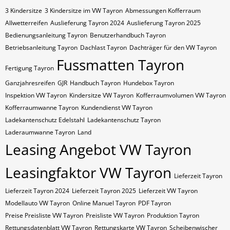
3 Kindersitze
3 Kindersitze im VW Tayron
Abmessungen Kofferraum
Allwetterreifen
Auslieferung Tayron 2024
Auslieferung Tayron 2025
Bedienungsanleitung Tayron
Benutzerhandbuch Tayron
Betriebsanleitung Tayron
Dachlast Tayron
Dachträger für den VW Tayron
Fussmatten Tayron
Fertigung Tayron
Ganzjahresreifen
GJR
Handbuch Tayron
Hundebox Tayron
Inspektion VW Tayron
Kindersitze VW Tayron
Kofferraumvolumen VW Tayron
Kofferraumwanne Tayron
Kundendienst VW Tayron
Ladekantenschutz Edelstahl
Ladekantenschutz Tayron
Laderaumwanne Tayron
Land
Leasing Angebot VW Tayron
Leasingfaktor VW Tayron
Lieferzeit Tayron
Lieferzeit Tayron 2024
Lieferzeit Tayron 2025
Lieferzeit VW Tayron
Modellauto VW Tayron
Online Manuel Tayron
PDF Tayron
Preise Preisliste VW Tayron
Preisliste VW Tayron
Produktion Tayron
Rettungsdatenblatt VW Tayron
Rettungskarte VW Tayron
Scheibenwischer