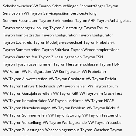
Scheibenwischer VW​ Tayron
Schmutzfänger
Schmutzfänger Tayron
Serviceplan VW Tayron
Serviceposition
Servicestellung
Sommer Fussmatten Tayron
Spritmonitor
Tayron AHK
Tayron Anhängelast
Tayron Anhängerkupplung
Tayron Ausstattung
Tayron Forum
Tayron Kompletträder
Tayron Konfiguration
Tayron Konfigurator
Tayron Lochkreis
Tayron Modelljahreswechsel
Tayron Probefahrt
Tayron Sommerreifen
Tayron Stützlast
Tayron Winterkompletträder
Tayron Winterreifen
Tayron Zulassungszahlen
Tayron​​​​ TSN
Tayron​​​​ Typschlüsselnummer
Tayron​​​​​ Herstellerschlüsse
Tayron​​​​​ HSN
VW Forum
VW Konfiguration
VW Konfigurator
VW Probefahrt
VW Tayron Allwetterreifen
VW Tayron Crashtest
VW Tayron Defekt
VW Tayron Fahrwerk technisch
VW Tayron Fehler
VW Tayron Forum
VW Tayron Ganzjahresreifen
VW Tayron GJR
VW Tayron im Crash Test
VW Tayron Kompletträder
VW Tayron Lochkreis
VW Tayron NCAP
VW Tayron Neuzulassungen
VW Tayron Problem
VW Tayron Rückruf
VW Tayron Sommerreifen
VW Tayron Störung
VW Tayron Testbericht
VW Tayron Vorstellung
VW Tayron Werksgarantie
VW Tayron Youtube
VW Tayron Zulassungen
Waschanlagenmous Tayron
Waschen Tayron