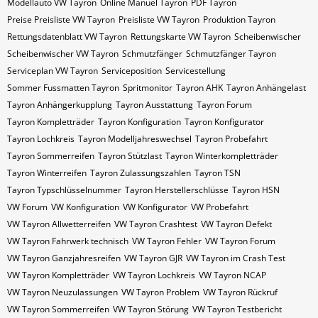
Modellauto VW Tayron
Online Manuel Tayron
PDF Tayron
Preise Preisliste VW Tayron
Preisliste VW Tayron
Produktion Tayron
Rettungsdatenblatt VW Tayron
Rettungskarte VW Tayron
Scheibenwischer
Scheibenwischer VW​ Tayron
Schmutzfänger
Schmutzfänger Tayron
Serviceplan VW Tayron
Serviceposition
Servicestellung
Sommer Fussmatten Tayron
Spritmonitor
Tayron AHK
Tayron Anhängelast
Tayron Anhängerkupplung
Tayron Ausstattung
Tayron Forum
Tayron Kompletträder
Tayron Konfiguration
Tayron Konfigurator
Tayron Lochkreis
Tayron Modelljahreswechsel
Tayron Probefahrt
Tayron Sommerreifen
Tayron Stützlast
Tayron Winterkompletträder
Tayron Winterreifen
Tayron Zulassungszahlen
Tayron​​​​ TSN
Tayron​​​​ Typschlüsselnummer
Tayron​​​​​ Herstellerschlüsse
Tayron​​​​​ HSN
VW Forum
VW Konfiguration
VW Konfigurator
VW Probefahrt
VW Tayron Allwetterreifen
VW Tayron Crashtest
VW Tayron Defekt
VW Tayron Fahrwerk technisch
VW Tayron Fehler
VW Tayron Forum
VW Tayron Ganzjahresreifen
VW Tayron GJR
VW Tayron im Crash Test
VW Tayron Kompletträder
VW Tayron Lochkreis
VW Tayron NCAP
VW Tayron Neuzulassungen
VW Tayron Problem
VW Tayron Rückruf
VW Tayron Sommerreifen
VW Tayron Störung
VW Tayron Testbericht