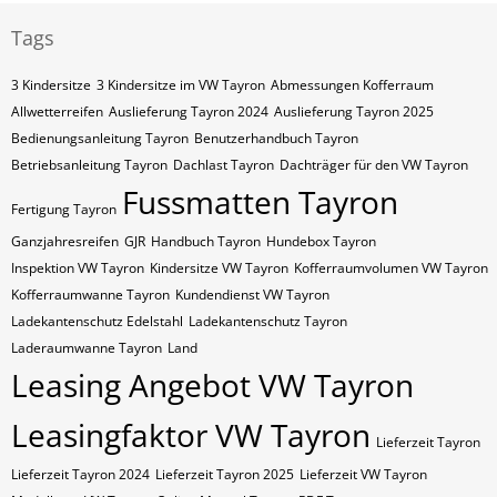
Tags
3 Kindersitze
3 Kindersitze im VW Tayron
Abmessungen Kofferraum
Allwetterreifen
Auslieferung Tayron 2024
Auslieferung Tayron 2025
Bedienungsanleitung Tayron
Benutzerhandbuch Tayron
Betriebsanleitung Tayron
Dachlast Tayron
Dachträger für den VW Tayron
Fussmatten Tayron
Fertigung Tayron
Ganzjahresreifen
GJR
Handbuch Tayron
Hundebox Tayron
Inspektion VW Tayron
Kindersitze VW Tayron
Kofferraumvolumen VW Tayron
Kofferraumwanne Tayron
Kundendienst VW Tayron
Ladekantenschutz Edelstahl
Ladekantenschutz Tayron
Laderaumwanne Tayron
Land
Leasing Angebot VW Tayron
Leasingfaktor VW Tayron
Lieferzeit Tayron
Lieferzeit Tayron 2024
Lieferzeit Tayron 2025
Lieferzeit VW Tayron