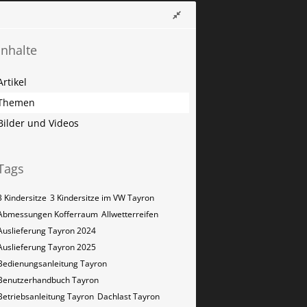
Inhalte
Artikel
Themen
Bilder und Videos
Tags
3 Kindersitze
3 Kindersitze im VW Tayron
Abmessungen Kofferraum
Allwetterreifen
Auslieferung Tayron 2024
Auslieferung Tayron 2025
Bedienungsanleitung Tayron
Benutzerhandbuch Tayron
Betriebsanleitung Tayron
Dachlast Tayron