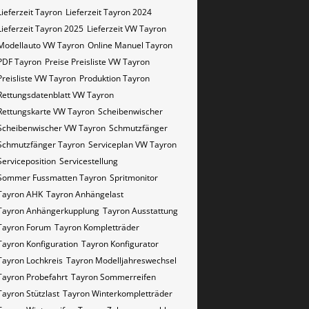
Lieferzeit Tayron
Lieferzeit Tayron 2024
Lieferzeit Tayron 2025
Lieferzeit VW Tayron
Modellauto VW Tayron
Online Manuel Tayron
PDF Tayron
Preise Preisliste VW Tayron
Preisliste VW Tayron
Produktion Tayron
Rettungsdatenblatt VW Tayron
Rettungskarte VW Tayron
Scheibenwischer
Scheibenwischer VW​ Tayron
Schmutzfänger
Schmutzfänger Tayron
Serviceplan VW Tayron
Serviceposition
Servicestellung
Sommer Fussmatten Tayron
Spritmonitor
Tayron AHK
Tayron Anhängelast
Tayron Anhängerkupplung
Tayron Ausstattung
Tayron Forum
Tayron Kompletträder
Tayron Konfiguration
Tayron Konfigurator
Tayron Lochkreis
Tayron Modelljahreswechsel
Tayron Probefahrt
Tayron Sommerreifen
Tayron Stützlast
Tayron Winterkompletträder