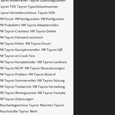
Tayron Winterreifen
Tayron Zulassungszahlen
Tayron​​​​ TSN
Tayron​​​​ Typschlüsselnummer
Tayron​​​​​ Herstellerschlüsse
Tayron​​​​​ HSN
VW Forum
VW Konfiguration
VW Konfigurator
VW Probefahrt
VW Tayron Allwetterreifen
VW Tayron Crashtest
VW Tayron Defekt
VW Tayron Fahrwerk technisch
VW Tayron Fehler
VW Tayron Forum
VW Tayron Ganzjahresreifen
VW Tayron GJR
VW Tayron im Crash Test
VW Tayron Kompletträder
VW Tayron Lochkreis
VW Tayron NCAP
VW Tayron Neuzulassungen
VW Tayron Problem
VW Tayron Rückruf
VW Tayron Sommerreifen
VW Tayron Störung
VW Tayron Testbericht
VW Tayron Vorstellung
VW Tayron Werksgarantie
VW Tayron Youtube
VW Tayron Zulassungen
Waschanlagenmous Tayron
Waschen Tayron
Waschstraße Tayron
Werk