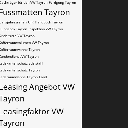
Dachträger für den VW Tayron
Fertigung Tayron
Fussmatten Tayron
Ganzjahresreifen
GJR
Handbuch Tayron
Hundebox Tayron
Inspektion VW Tayron
Kindersitze VW Tayron
Kofferraumvolumen VW Tayron
Kofferraumwanne Tayron
Kundendienst VW Tayron
Ladekantenschutz Edelstahl
Ladekantenschutz Tayron
Laderaumwanne Tayron
Land
Leasing Angebot VW
Tayron
Leasingfaktor VW
Tayron